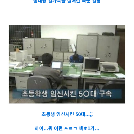
상대방 일가족을 살해한 육군 일병
초등생 임신시킨 50대...;;
하아...뭐 이런 ㅆㄹㄱ 색ㅎ1가...