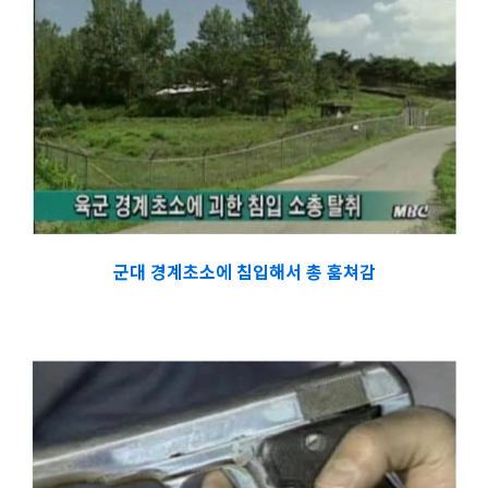
군대 경계초소에 침입해서 총 훔쳐감