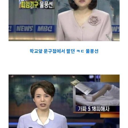
학교앞 문구점에서 팔던 ㅋㄷ 물풍선