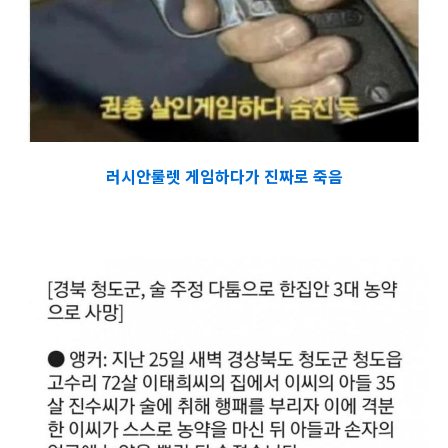
러시안룰렛 게임하다가 진짜로 죽음