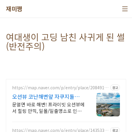
본문 바로가기
재미쪙
여대생이 고딩 남친 사귀게 된 썰
(반전주의)
https://map.naver.com/p/entry/place/20849159
광고
71
오션뷰 코난해변앞 자쿠지돌집 2
인~10인 대가족/단체예약
문열면 바로 해변! 프라이빗 오션뷰에
서 힐링 만끽, 일몰/일출명소로 인생
샷 필수. 제주 감성 예쁘다고 소문난
힐링스테이, 바배큐불멍, 스파족욕,
제주바다보러오세요
https://map.naver.com/p/entry/place/14353327
광고