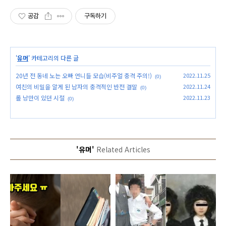
공감
구독하기
'
유머
' 카테고리의 다른 글
20년 전 동네 노는 오빠 언니들 모습(비주얼 충격 주의!)
2022.11.25
(0)
여친의 비밀을 알게 된 남자의 충격적인 반전 결말
2022.11.24
(0)
롤 낭만이 있던 시절
2022.11.23
(0)
'유머'
Related Articles