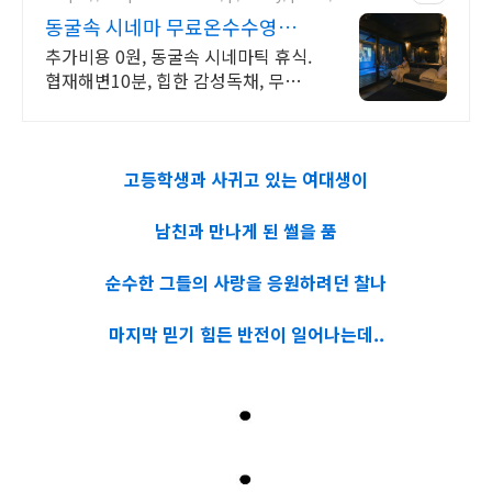
31
동굴속 시네마 무료온수수영장
독특하고 아늑한 나만의아지트
추가비용 0원, 동굴속 시네마틱 휴식.
협재해변10분, 힙한 감성독채, 무료
바베큐 감성독채,동굴의 아늑함 풀사
이드 시네마의 낭만. 잊지못할 태교여
행&커플여행의 완성
고등학생과 사귀고 있는 여대생이
남친과 만나게 된 썰을 품
순수한 그들의 사랑을 응원하려던 찰나
마지막 믿기 힘든 반전이 일어나는데..