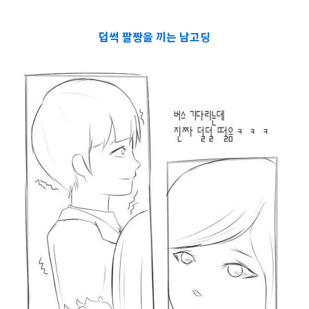
덥썩 팔짱을 끼는 남고딩