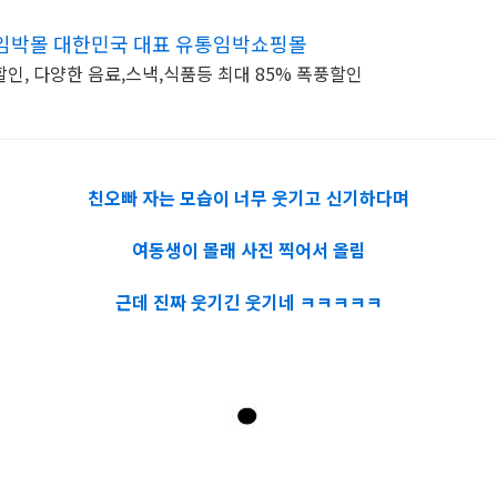
임박몰 대한민국 대표 유통임박쇼핑몰
인, 다양한 음료,스낵,식품등 최대 85% 폭풍할인
친오빠 자는 모습이 너무 웃기고 신기하다며
여동생이 몰래 사진 찍어서 올림
근데 진짜 웃기긴 웃기네 ㅋㅋㅋㅋㅋ