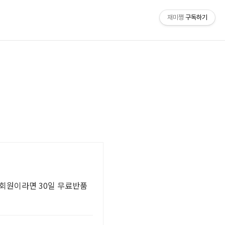
재미쪙
구독하기
홈
우회원이라면 30일 무료반품