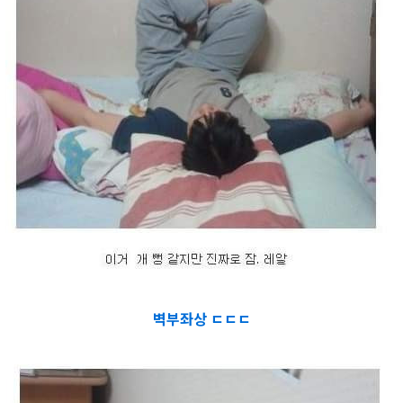
벽부좌상 ㄷㄷㄷ